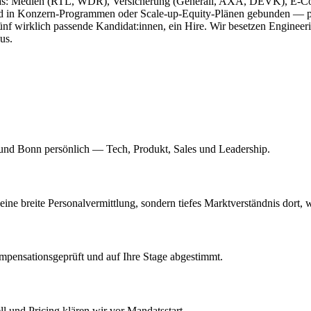
uropas: Medien (RTL, WDR), Versicherung (Generali, AXA, DEVK), E-
d in Konzern-Programmen oder Scale-up-Equity-Plänen gebunden — passi
ünf wirklich passende Kandidat:innen, ein Hire. Wir besetzen Engineeri
us.
 und Bonn persönlich — Tech, Produkt, Sales und Leadership.
e breite Personalvermittlung, sondern tiefes Marktverständnis dort, w
mpensationsgeprüft und auf Ihre Stage abgestimmt.
 und Pricing klären wir vor Mandatsstart.