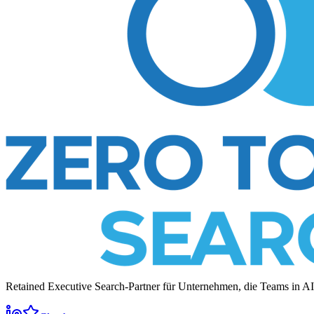
Retained Executive Search-Partner für Unternehmen, die Teams in A