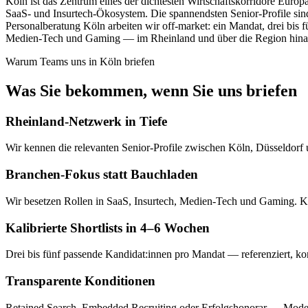
Köln ist das Zentrum eines der dichtesten Wirtschaftskorridore E
SaaS- und Insurtech-Ökosystem. Die spannendsten Senior-Profile sin
Personalberatung Köln arbeiten wir off-market: ein Mandat, drei bis f
Medien-Tech und Gaming — im Rheinland und über die Region hina
Warum Teams uns in
Köln
briefen
Was Sie bekommen, wenn Sie uns briefen
Rheinland-Netzwerk in Tiefe
Wir kennen die relevanten Senior-Profile zwischen Köln, Düsseldorf
Branchen-Fokus statt Bauchladen
Wir besetzen Rollen in SaaS, Insurtech, Medien-Tech und Gaming. Kein
Kalibrierte Shortlists in 4–6 Wochen
Drei bis fünf passende Kandidat:innen pro Mandat — referenziert, ko
Transparente Konditionen
Retained Search, Embedded Recruiting oder Erfolgshonorar — Modell