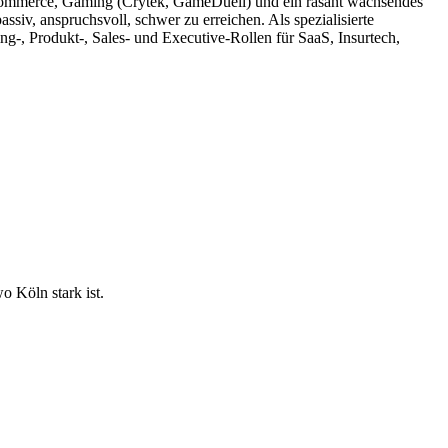
Commerce, Gaming (Crytek, GameDuell) und ein rasant wachsendes
v, anspruchsvoll, schwer zu erreichen. Als spezialisierte
ng-, Produkt-, Sales- und Executive-Rollen für SaaS, Insurtech,
o Köln stark ist.