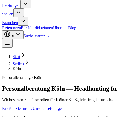
Leistungen
Stellen
Branchen
Referenzen
Für Kandidat:innen
Über uns
Blog
Suche starten
→
DE
Start
Stellen
Köln
Personalberatung · Köln
Personalberatung Köln — Headhunting für
Wir besetzen Schlüsselrollen für Kölner SaaS-, Medien-, Insurtech- 
Briefen Sie uns
→
Unsere Leistungen