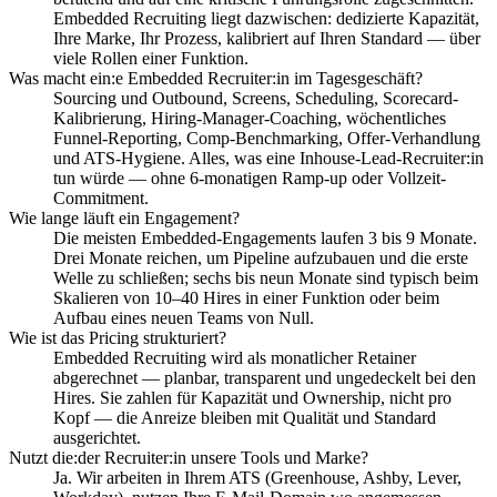
Embedded Recruiting liegt dazwischen: dedizierte Kapazität,
Ihre Marke, Ihr Prozess, kalibriert auf Ihren Standard — über
viele Rollen einer Funktion.
Was macht ein:e Embedded Recruiter:in im Tagesgeschäft?
Sourcing und Outbound, Screens, Scheduling, Scorecard-
Kalibrierung, Hiring-Manager-Coaching, wöchentliches
Funnel-Reporting, Comp-Benchmarking, Offer-Verhandlung
und ATS-Hygiene. Alles, was eine Inhouse-Lead-Recruiter:in
tun würde — ohne 6-monatigen Ramp-up oder Vollzeit-
Commitment.
Wie lange läuft ein Engagement?
Die meisten Embedded-Engagements laufen 3 bis 9 Monate.
Drei Monate reichen, um Pipeline aufzubauen und die erste
Welle zu schließen; sechs bis neun Monate sind typisch beim
Skalieren von 10–40 Hires in einer Funktion oder beim
Aufbau eines neuen Teams von Null.
Wie ist das Pricing strukturiert?
Embedded Recruiting wird als monatlicher Retainer
abgerechnet — planbar, transparent und ungedeckelt bei den
Hires. Sie zahlen für Kapazität und Ownership, nicht pro
Kopf — die Anreize bleiben mit Qualität und Standard
ausgerichtet.
Nutzt die:der Recruiter:in unsere Tools und Marke?
Ja. Wir arbeiten in Ihrem ATS (Greenhouse, Ashby, Lever,