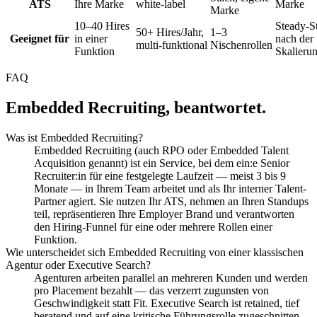
ATS
Ihre Marke
white-label
Marke
Marke
10–40 Hires
Steady-St
50+ Hires/Jahr,
1–3
Geeignet für
in einer
nach der
multi-funktional
Nischenrollen
Funktion
Skalieru
FAQ
Embedded Recruiting, beantwortet.
Was ist Embedded Recruiting?
Embedded Recruiting (auch RPO oder Embedded Talent
Acquisition genannt) ist ein Service, bei dem ein:e Senior
Recruiter:in für eine festgelegte Laufzeit — meist 3 bis 9
Monate — in Ihrem Team arbeitet und als Ihr interner Talent-
Partner agiert. Sie nutzen Ihr ATS, nehmen an Ihren Standups
teil, repräsentieren Ihre Employer Brand und verantworten
den Hiring-Funnel für eine oder mehrere Rollen einer
Funktion.
Wie unterscheidet sich Embedded Recruiting von einer klassischen
Agentur oder Executive Search?
Agenturen arbeiten parallel an mehreren Kunden und werden
pro Placement bezahlt — das verzerrt zugunsten von
Geschwindigkeit statt Fit. Executive Search ist retained, tief
beratend und auf eine kritische Führungsrolle zugeschnitten.