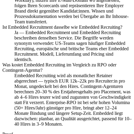
Workday), nutzen Ihre E-Mail-Domain wo angemessen,
folgen Ihren Scorecards und repräsentieren Ihre Employer
Brand direkt gegenüber Kandidat:innen. Wissen und
Prozessdokumentation werden bei Übergabe an Ihr Inhouse-
Team transferiert.
Ist Embedded Recruitment dasselbe wie Embedded Recruiting?
Ja — Embedded Recruitment und Embedded Recruiting
beschreiben denselben Service. Die Begriffe werden
synonym verwendet: US-Teams sagen häufiger Embedded
Recruiting, europäische und britische Teams eher Embedded
Recruitment. Modell, Lieferumfang und Pricing sind
identisch.
Was kostet Embedded Recruiting im Vergleich zu RPO oder
Contingent-Agentur?
Embedded Recruiting wird als monatlicher Retainer
abgerechnet — typisch EUR 12k–22k pro Recruiter:in pro
Monat, ungedeckelt bei den Hires. Contingent-Agenturen
berechnen 20–30 % des Erstjahresgehalts pro Placement, was
ab 4–6 Hires teurer wird und zugunsten von Geschwindigkeit
statt Fit verzerrt. Enterprise-RPO ist bei sehr hohen Volumina
(50+ Hires/Jahr) günstiger pro Hire, bringt aber 12–24
Monate Bindung und längere Setup-Zeit. Embedded liegt
dazwischen: planbar, an Qualität ausgerichtet, passend für 10–
40 Hires in 3–9 Monaten.