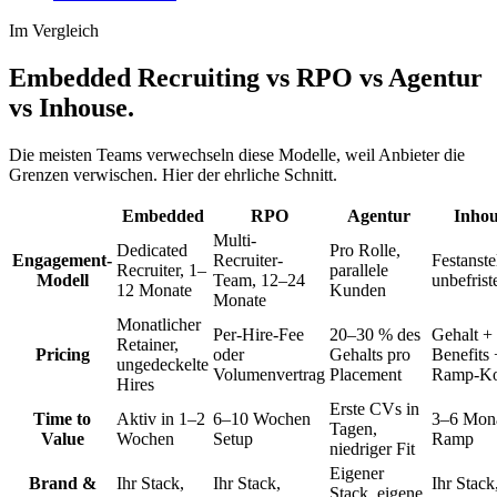
Im Vergleich
Embedded Recruiting vs RPO vs Agentur
vs Inhouse.
Die meisten Teams verwechseln diese Modelle, weil Anbieter die
Grenzen verwischen. Hier der ehrliche Schnitt.
Embedded
RPO
Agentur
Inhou
Multi-
Dedicated
Pro Rolle,
Engagement-
Recruiter-
Festanste
Recruiter, 1–
parallele
Modell
Team, 12–24
unbefrist
12 Monate
Kunden
Monate
Monatlicher
Per-Hire-Fee
20–30 % des
Gehalt +
Retainer,
Pricing
oder
Gehalts pro
Benefits 
ungedeckelte
Volumenvertrag
Placement
Ramp-Ko
Hires
Erste CVs in
Time to
Aktiv in 1–2
6–10 Wochen
3–6 Mon
Tagen,
Value
Wochen
Setup
Ramp
niedriger Fit
Eigener
Brand &
Ihr Stack,
Ihr Stack,
Ihr Stack
Stack, eigene