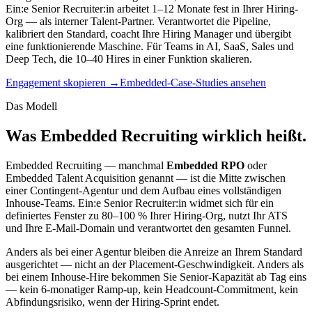
Ein:e Senior Recruiter:in arbeitet 1–12 Monate fest in Ihrer Hiring-
Org — als interner Talent-Partner. Verantwortet die Pipeline,
kalibriert den Standard, coacht Ihre Hiring Manager und übergibt
eine funktionierende Maschine. Für Teams in AI, SaaS, Sales und
Deep Tech, die 10–40 Hires in einer Funktion skalieren.
Engagement skopieren
→
Embedded-Case-Studies ansehen
Das Modell
Was Embedded Recruiting wirklich heißt.
Embedded Recruiting — manchmal
Embedded RPO
oder
Embedded Talent Acquisition genannt — ist die Mitte zwischen
einer Contingent-Agentur und dem Aufbau eines vollständigen
Inhouse-Teams. Ein:e Senior Recruiter:in widmet sich für ein
definiertes Fenster zu 80–100 % Ihrer Hiring-Org, nutzt Ihr ATS
und Ihre E-Mail-Domain und verantwortet den gesamten Funnel.
Anders als bei einer Agentur bleiben die Anreize an Ihrem Standard
ausgerichtet — nicht an der Placement-Geschwindigkeit. Anders als
bei einem Inhouse-Hire bekommen Sie Senior-Kapazität ab Tag eins
— kein 6-monatiger Ramp-up, kein Headcount-Commitment, kein
Abfindungsrisiko, wenn der Hiring-Sprint endet.