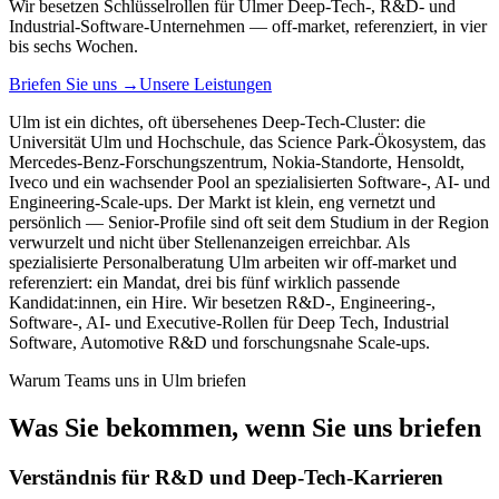
Wir besetzen Schlüsselrollen für Ulmer Deep-Tech-, R&D- und
Industrial-Software-Unternehmen — off-market, referenziert, in vier
bis sechs Wochen.
Briefen Sie uns
→
Unsere Leistungen
Ulm ist ein dichtes, oft übersehenes Deep-Tech-Cluster: die
Universität Ulm und Hochschule, das Science Park-Ökosystem, das
Mercedes-Benz-Forschungszentrum, Nokia-Standorte, Hensoldt,
Iveco und ein wachsender Pool an spezialisierten Software-, AI- und
Engineering-Scale-ups. Der Markt ist klein, eng vernetzt und
persönlich — Senior-Profile sind oft seit dem Studium in der Region
verwurzelt und nicht über Stellenanzeigen erreichbar. Als
spezialisierte Personalberatung Ulm arbeiten wir off-market und
referenziert: ein Mandat, drei bis fünf wirklich passende
Kandidat:innen, ein Hire. Wir besetzen R&D-, Engineering-,
Software-, AI- und Executive-Rollen für Deep Tech, Industrial
Software, Automotive R&D und forschungsnahe Scale-ups.
Warum Teams uns in
Ulm
briefen
Was Sie bekommen, wenn Sie uns briefen
Verständnis für R&D und Deep-Tech-Karrieren