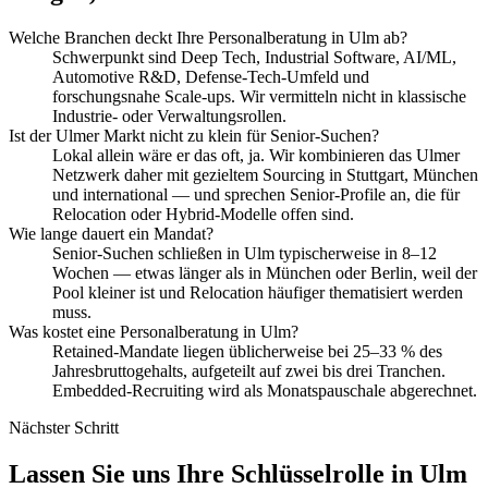
Welche Branchen deckt Ihre Personalberatung in Ulm ab?
Schwerpunkt sind Deep Tech, Industrial Software, AI/ML,
Automotive R&D, Defense-Tech-Umfeld und
forschungsnahe Scale-ups. Wir vermitteln nicht in klassische
Industrie- oder Verwaltungsrollen.
Ist der Ulmer Markt nicht zu klein für Senior-Suchen?
Lokal allein wäre er das oft, ja. Wir kombinieren das Ulmer
Netzwerk daher mit gezieltem Sourcing in Stuttgart, München
und international — und sprechen Senior-Profile an, die für
Relocation oder Hybrid-Modelle offen sind.
Wie lange dauert ein Mandat?
Senior-Suchen schließen in Ulm typischerweise in 8–12
Wochen — etwas länger als in München oder Berlin, weil der
Pool kleiner ist und Relocation häufiger thematisiert werden
muss.
Was kostet eine Personalberatung in Ulm?
Retained-Mandate liegen üblicherweise bei 25–33 % des
Jahresbruttogehalts, aufgeteilt auf zwei bis drei Tranchen.
Embedded-Recruiting wird als Monatspauschale abgerechnet.
Nächster Schritt
Lassen Sie uns Ihre Schlüsselrolle in Ulm