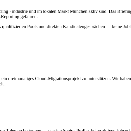
cycling · industrie und im lokalen Markt München aktiv sind. Das Brief
-Reporting gefahren.
 qualifizierten Pools und direkten Kandidatengesprächen — keine Jobb
n dreimonatiges Cloud-Migrationsprojekt zu unterstützen. Wir haben d
it.
ie-Talenten begonnen — passive Senior-Profile, keine aktiven Jobsuch