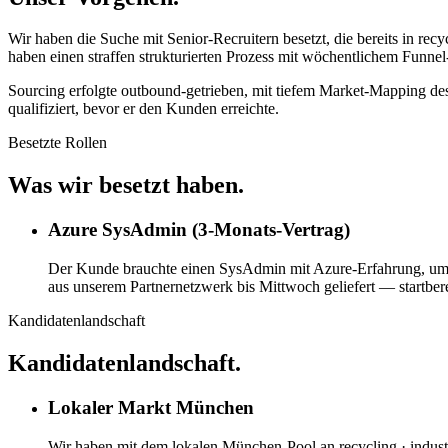
Wir haben die Suche mit Senior-Recruitern besetzt, die bereits in re
haben einen straffen strukturierten Prozess mit wöchentlichem Funnel
Sourcing erfolgte outbound-getrieben, mit tiefem Market-Mapping des
qualifiziert, bevor er den Kunden erreichte.
Besetzte Rollen
Was wir besetzt haben.
Azure SysAdmin (3-Monats-Vertrag)
Der Kunde brauchte einen SysAdmin mit Azure-Erfahrung, um ei
aus unserem Partnernetzwerk bis Mittwoch geliefert — startbere
Kandidatenlandschaft
Kandidatenlandschaft.
Lokaler Markt München
Wir haben mit dem lokalen München-Pool an recycling · industr