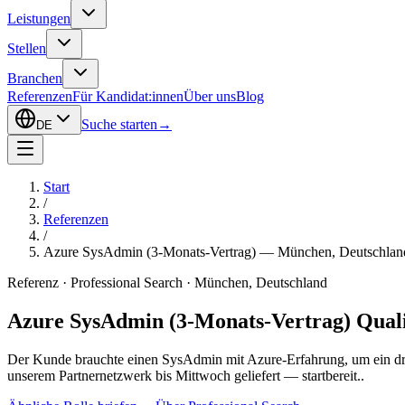
Leistungen
Stellen
Branchen
Referenzen
Für Kandidat:innen
Über uns
Blog
Suche starten
→
DE
Start
/
Referenzen
/
Azure SysAdmin (3-Monats-Vertrag) — München, Deutschlan
Referenz · Professional Search · München, Deutschland
Azure SysAdmin (3-Monats-Vertrag)
Quali
Der Kunde brauchte einen SysAdmin mit Azure-Erfahrung, um ein drei
unserem Partnernetzwerk bis Mittwoch geliefert — startbereit..