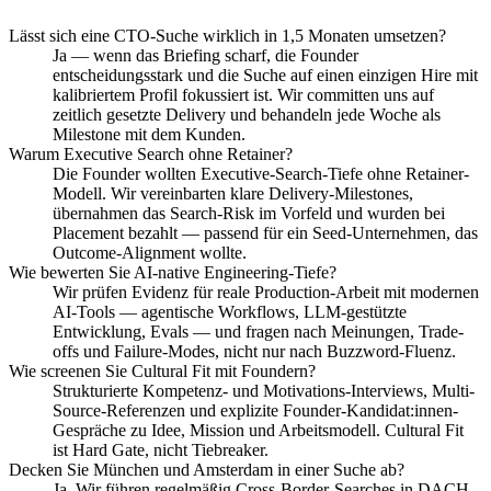
Lässt sich eine CTO-Suche wirklich in 1,5 Monaten umsetzen?
Ja — wenn das Briefing scharf, die Founder
entscheidungsstark und die Suche auf einen einzigen Hire mit
kalibriertem Profil fokussiert ist. Wir committen uns auf
zeitlich gesetzte Delivery und behandeln jede Woche als
Milestone mit dem Kunden.
Warum Executive Search ohne Retainer?
Die Founder wollten Executive-Search-Tiefe ohne Retainer-
Modell. Wir vereinbarten klare Delivery-Milestones,
übernahmen das Search-Risk im Vorfeld und wurden bei
Placement bezahlt — passend für ein Seed-Unternehmen, das
Outcome-Alignment wollte.
Wie bewerten Sie AI-native Engineering-Tiefe?
Wir prüfen Evidenz für reale Production-Arbeit mit modernen
AI-Tools — agentische Workflows, LLM-gestützte
Entwicklung, Evals — und fragen nach Meinungen, Trade-
offs und Failure-Modes, nicht nur nach Buzzword-Fluenz.
Wie screenen Sie Cultural Fit mit Foundern?
Strukturierte Kompetenz- und Motivations-Interviews, Multi-
Source-Referenzen und explizite Founder-Kandidat:innen-
Gespräche zu Idee, Mission und Arbeitsmodell. Cultural Fit
ist Hard Gate, nicht Tiebreaker.
Decken Sie München und Amsterdam in einer Suche ab?
Ja. Wir führen regelmäßig Cross-Border-Searches in DACH