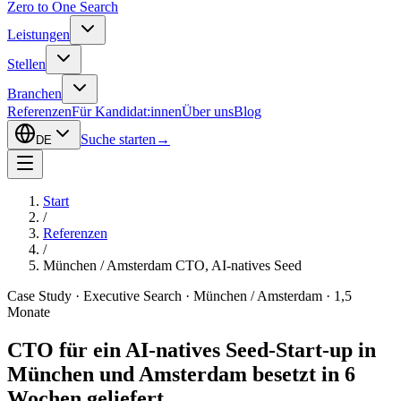
Zero to One Search
Leistungen
Stellen
Branchen
Referenzen
Für Kandidat:innen
Über uns
Blog
Suche starten
→
DE
Start
/
Referenzen
/
München / Amsterdam CTO, AI-natives Seed
Case Study · Executive Search · München / Amsterdam · 1,5
Monate
CTO für ein AI-natives Seed-Start-up in
München und Amsterdam besetzt
in 6
Wochen geliefert.