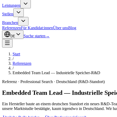
Leistungen
Stellen
Branchen
Referenzen
Für Kandidat:innen
Über uns
Blog
Suche starten
→
DE
Start
/
Referenzen
/
Embedded Team Lead — Industrielle Speicher-R&D
Referenz · Professional Search · Deutschland (R&D-Standort)
Embedded Team Lead — Industrielle Spe
Ein Hersteller baute an einem deutschen Standort ein neues R&D-Team
unsere Marktstudie bestätigte, kaum irgendwo in Deutschland. Wir habe